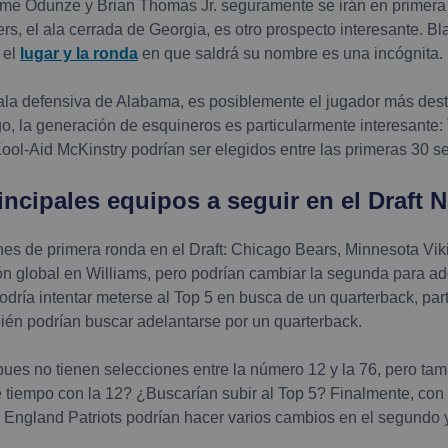
ome Odunze y Brian Thomas Jr. seguramente se irán en primera 
, el ala cerrada de Georgia, es otro prospecto interesante. Bla
 el
lugar y la ronda
en que saldrá su nombre es una incógnita.
 ala defensiva de Alabama, es posiblemente el jugador más dest
o, la generación de esquineros es particularmente interesante:
ool-Aid McKinstry podrían ser elegidos entre las primeras 30 s
incipales equipos a seguir en el Draft 
es de primera ronda en el Draft: Chicago Bears, Minnesota Vik
n global en Williams, pero podrían cambiar la segunda para adq
 podría intentar meterse al Top 5 en busca de un quarterback, p
én podrían buscar adelantarse por un quarterback.
pues no tienen selecciones entre la número 12 y la 76, pero ta
 tiempo con la 12? ¿Buscarían subir al Top 5? Finalmente, con 
 England Patriots podrían hacer varios cambios en el segundo y