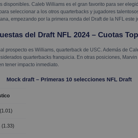
s disponibles. Caleb Williams es el gran favorito para ser eleg
ara seleccionar a los otros quarterbacks y jugadores talentosos
na, empezando por la primera ronda del Draft de la NFL este j
uestas del Draft NFL 2024 – Cuotas Top
cipal prospecto es Williams, quarterback de USC. Además de Cal
siderados quarterbacks franquicia. En otras posiciones, Marvin
n tener impacto inmediato.
Mock draft – Primeras 10 selecciones NFL Draft
tico
(1.01)
s
(1.33)