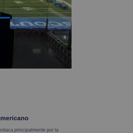
 americano
estaca principalmente por la