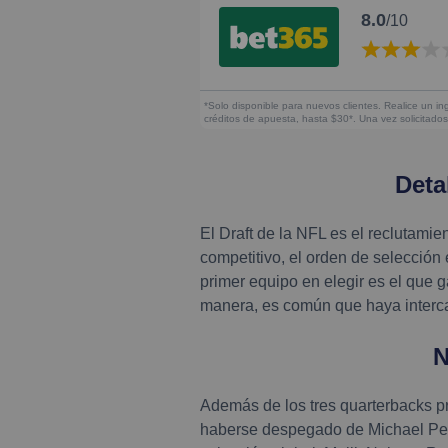
8.0
/10
*Solo disponible para nuevos clientes. Realice un in
créditos de apuesta, hasta $30*. Una vez solicitado
Deta
El Draft de la NFL es el reclutami
competitivo, el orden de selección 
primer equipo en elegir es el que 
manera, es común que haya intercam
N
Además de los tres quarterbacks pr
haberse despegado de Michael Penix 