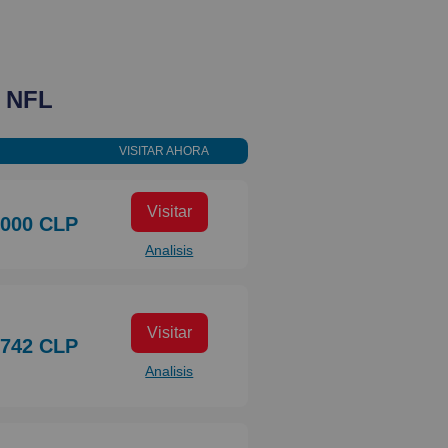
e NFL
VISITAR AHORA
Visitar
,000 CLP
Analisis
Visitar
,742 CLP
Analisis