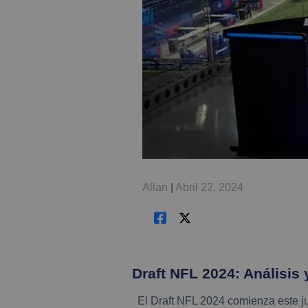
Allan
|
Abril 22, 2024
Draft NFL 2024: Análisis
El Draft NFL 2024 comienza este ju