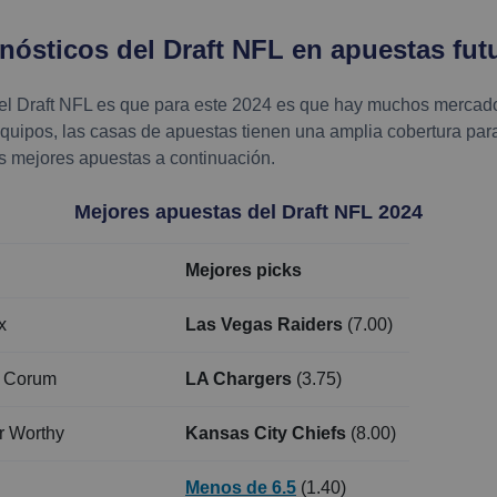
nósticos del Draft NFL en apuestas fut
 el Draft NFL es que para este 2024 es que hay muchos mercado
equipos, las casas de apuestas tienen una amplia cobertura par
s mejores apuestas a continuación.
Mejores apuestas del Draft NFL 2024
Mejores picks
x
Las Vegas Raiders
(7.00)
e Corum
LA Chargers
(3.75)
r Worthy
Kansas City Chiefs
(8.00)
Menos de 6.5
(1.40)