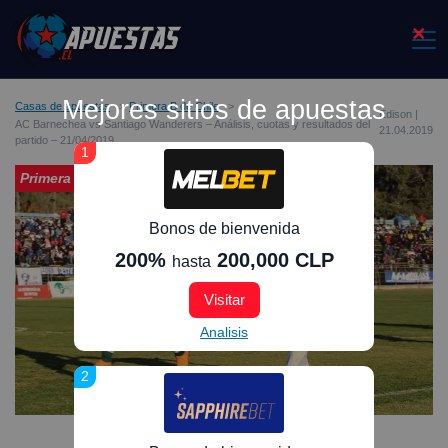
×
Mejores sitios de apuestas
Casas de apuestas
Primera B de Chile
Edison |
AC Barnechea vs Santiago Wanderers – Análisis, cuotas y resultados del
21.04.2019
partido – 21/04/2019
1
Primera B de Chile
Bonos de bienvenida
200%
200,000 CLP
hasta
Visitar
Analisis
2