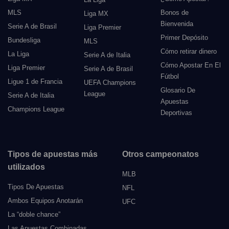
MLS
Bonos de
Liga MX
Bienvenida
Serie A de Brasil
Liga Premier
Primer Depósito
Bundesliga
MLS
Cómo retirar dinero
La Liga
Serie A de Italia
Cómo Apostar En El
Liga Premier
Serie A de Brasil
Fútbol
Ligue 1 de Francia
UEFA Champions
Glosario De
League
Serie A de Italia
Apuestas
Champions League
Deportivas
Tipos de apuestas más
Otros campeonatos
utilizados
MLB
Tipos De Apuestas
NFL
Ambos Equipos Anotarán
UFC
La “doble chance”
Las Apuestas Combinadas