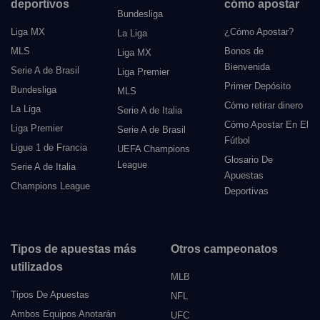
deportivos
cómo apostar
Bundesliga
Liga MX
¿Cómo Apostar?
La Liga
MLS
Bonos de
Liga MX
Bienvenida
Serie A de Brasil
Liga Premier
Primer Depósito
Bundesliga
MLS
Cómo retirar dinero
La Liga
Serie A de Italia
Cómo Apostar En El
Liga Premier
Serie A de Brasil
Fútbol
Ligue 1 de Francia
UEFA Champions
Glosario De
League
Serie A de Italia
Apuestas
Champions League
Deportivas
Tipos de apuestas más
Otros campeonatos
utilizados
MLB
Tipos De Apuestas
NFL
Ambos Equipos Anotarán
UFC