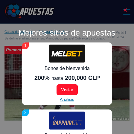
×
Mejores sitios de apuestas
Casas de apuestas
Primera B de Chile
Juan Partal |
12.01.2024
Se define el último ascenso: Pronósticos para el Cobreloa vs Copiapó
1
Primera B de Chile
Bonos de bienvenida
200%
200,000 CLP
hasta
Visitar
Analisis
2