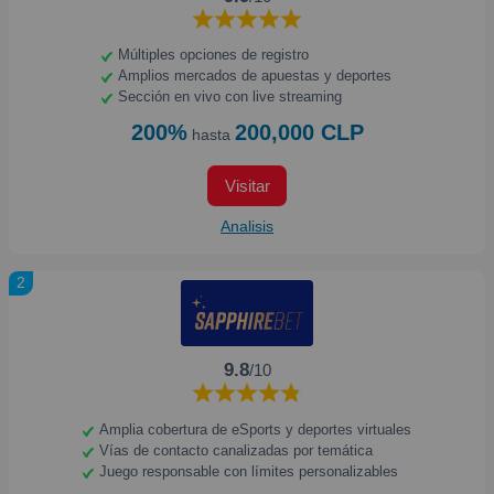
Múltiples opciones de registro
Amplios mercados de apuestas y deportes
Sección en vivo con live streaming
200%
200,000 CLP
hasta
Visitar
Analisis
2
9.8
/10
Amplia cobertura de eSports y deportes virtuales
Vías de contacto canalizadas por temática
Juego responsable con límites personalizables