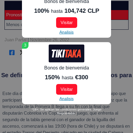
Bonos de bienvenida
Cobreloa vs Copiapó
100%
104,742 CLP
hasta
Pronostico
Odd
Visitar
Menos de 2.5 goles
1.61
Analisis
Juan Partal
|
Noviembre 26, 2022
3
Bonos de bienvenida
Se define el último ascenso: Pronósticos para
150%
€300
hasta
el Cobreloa vs Copiapó
Visitar
Este día domingo el fútbol chileno conocerá al último equipo que
Analisis
participará en la máxima división el próximo año, toda vez que la
temporada de la Primera B llega a su fin con la final que
*18+; Se aplican las condiciones generales. Juego
disputarán Cobreloa vs Copiapó. Este juego, que enfrenta al
Responsable.
segundo de la tabla general con el ganador de la liguilla del
ascenso, comenzará a las 19:00 (hora de Chile) y se disputará en
el estadio Zorros del Desierto, ubicado en la ciudad de Calama.