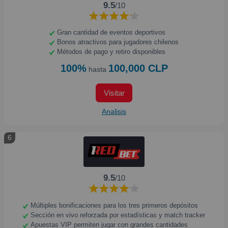
9.5
/10
Gran cantidad de eventos deportivos
Bonos atractivos para jugadores chilenos
Métodos de pago y retiro disponibles
100%
100,000 CLP
hasta
Visitar
Analisis
6
9.5
/10
Múltiples bonificaciones para los tres primeros depósitos
Sección en vivo reforzada por estadísticas y match tracker
Apuestas VIP permiten jugar con grandes cantidades