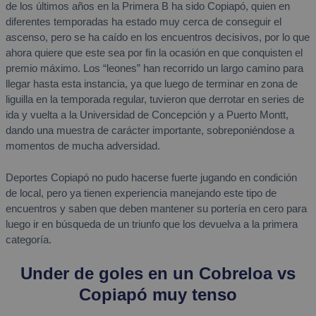
de los últimos años en la Primera B ha sido Copiapó, quien en
diferentes temporadas ha estado muy cerca de conseguir el
ascenso, pero se ha caído en los encuentros decisivos, por lo que
ahora quiere que este sea por fin la ocasión en que conquisten el
premio máximo. Los “leones” han recorrido un largo camino para
llegar hasta esta instancia, ya que luego de terminar en zona de
liguilla en la temporada regular, tuvieron que derrotar en series de
ida y vuelta a la Universidad de Concepción y a Puerto Montt,
dando una muestra de carácter importante, sobreponiéndose a
momentos de mucha adversidad.
Deportes Copiapó no pudo hacerse fuerte jugando en condición
de local, pero ya tienen experiencia manejando este tipo de
encuentros y saben que deben mantener su portería en cero para
luego ir en búsqueda de un triunfo que los devuelva a la primera
categoría.
Under de goles en un Cobreloa vs
Copiapó muy tenso