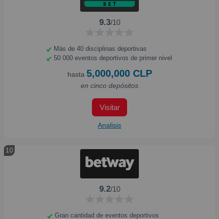
9.3
/10
Más de 40 disciplinas deportivas
50 000 eventos deportivos de primer nivel
5,000,000 CLP
hasta
en cinco depósitos
Visitar
Analisis
10
9.2
/10
Gran cantidad de eventos deportivos