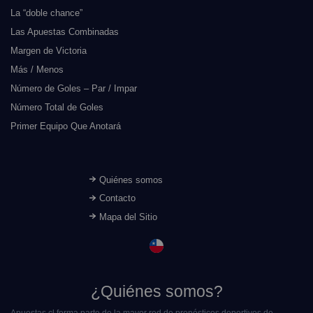
La “doble chance”
Las Apuestas Combinadas
Margen de Victoria
Más / Menos
Número de Goles – Par / Impar
Número Total de Goles
Primer Equipo Que Anotará
Quiénes somos
Contacto
Mapa del Sitio
¿Quiénes somos?