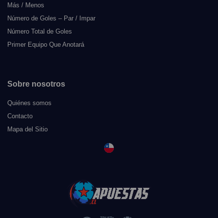
Más / Menos
Número de Goles – Par / Impar
Número Total de Goles
Primer Equipo Que Anotará
Sobre nosotros
Quiénes somos
Contacto
Mapa del Sitio