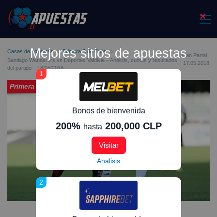
×
Mejores sitios de apuestas
Casas de apuestas
Primera B de Chile
Juan Partal
Santiago Wanderers vs Deportes Valdivia – Análisis, cuotas y resultados
| 17.05.2018
del partido – 18/05/2018
1
Primera B de Chile
Bonos de bienvenida
200%
200,000 CLP
hasta
Visitar
Analisis
2