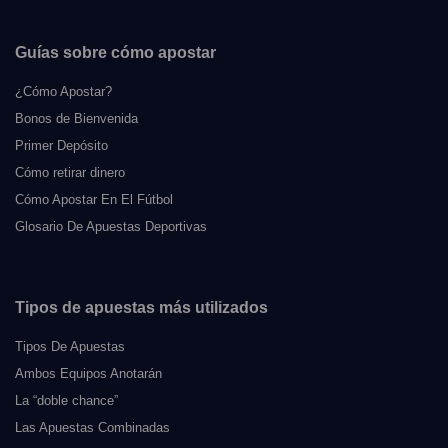
Guías sobre cómo apostar
¿Cómo Apostar?
Bonos de Bienvenida
Primer Depósito
Cómo retirar dinero
Cómo Apostar En El Fútbol
Glosario De Apuestas Deportivas
Tipos de apuestas más utilizados
Tipos De Apuestas
Ambos Equipos Anotarán
La “doble chance”
Las Apuestas Combinadas