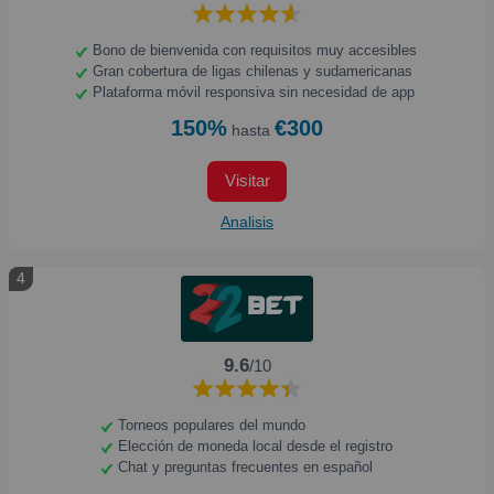
Bono de bienvenida con requisitos muy accesibles
Gran cobertura de ligas chilenas y sudamericanas
Plataforma móvil responsiva sin necesidad de app
150%
€300
hasta
Visitar
Analisis
4
9.6
/10
Torneos populares del mundo
Elección de moneda local desde el registro
Chat y preguntas frecuentes en español