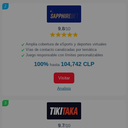
2
9.8
/10
Amplia cobertura de eSports y deportes virtuales
Vías de contacto canalizadas por temática
Juego responsable con límites personalizables
100%
104,742 CLP
hasta
Visitar
Analisis
3
9.7
/10