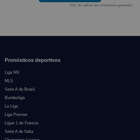
*18+; Se aplican las condiciones generales.
Pronósticos deportivos
Liga MX
MLS
Serie A de Brasil
Bundesliga
La Liga
Liga Premier
Ligue 1 de Francia
Serie A de Italia
Champions League