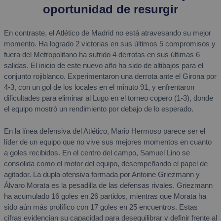
oportunidad de resurgir
En contraste, el Atlético de Madrid no está atravesando su mejor
momento. Ha logrado 2 victorias en sus últimos 5 compromisos y
fuera del Metropolitano ha sufrido 4 derrotas en sus últimas 6
salidas. El inicio de este nuevo año ha sido de altibajos para el
conjunto rojiblanco. Experimentaron una derrota ante el Girona por
4-3, con un gol de los locales en el minuto 91, y enfrentaron
dificultades para eliminar al Lugo en el torneo copero (1-3), donde
el equipo mostró un rendimiento por debajo de lo esperado.
En la línea defensiva del Atlético, Mario Hermoso parece ser el
líder de un equipo que no vive sus mejores momentos en cuanto
a goles recibidos. En el centro del campo, Samuel Lino se
consolida como el motor del equipo, desempeñando el papel de
agitador. La dupla ofensiva formada por Antoine Griezmann y
Álvaro Morata es la pesadilla de las defensas rivales. Griezmann
ha acumulado 16 goles en 26 partidos, mientras que Morata ha
sido aún más prolífico con 17 goles en 25 encuentros. Estas
cifras evidencian su capacidad para desequilibrar y definir frente al