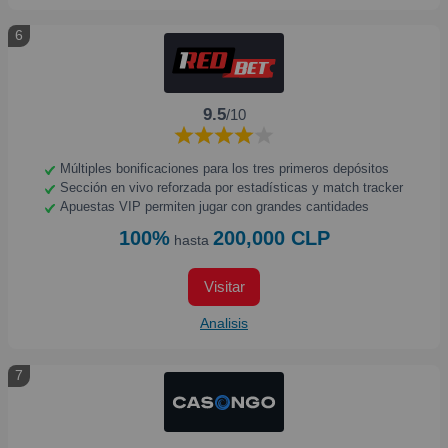
6
9.5
/10
Múltiples bonificaciones para los tres primeros depósitos
Sección en vivo reforzada por estadísticas y match tracker
Apuestas VIP permiten jugar con grandes cantidades
100%
200,000 CLP
hasta
Visitar
Analisis
7