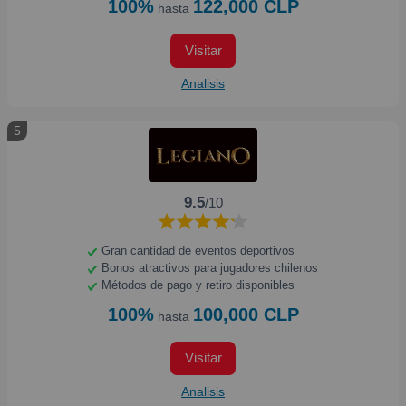
100%
122,000 CLP
hasta
Visitar
Analisis
5
9.5
/10
Gran cantidad de eventos deportivos
Bonos atractivos para jugadores chilenos
Métodos de pago y retiro disponibles
100%
100,000 CLP
hasta
Visitar
Analisis