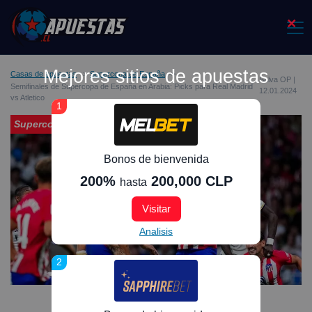
×
Mejores sitios de apuestas
Casas de apuestas
Supercopa de España
Salva OP |
Semifinales de Supercopa de España en Arabia: Picks para Real Madrid
12.01.2024
vs Atletico
1
Supercopa de España
Bonos de bienvenida
200%
200,000 CLP
hasta
Visitar
Analisis
2