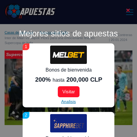
×
Mejores sitios de apuestas
Casas de apuestas
Supercopa de Italia
Erick Contreras
Inter de Milan vs Napoli: Picks para una emocionante final en
| 20.01.2024
Supercopa de Italia
1
Supercopa de Italia
Bonos de bienvenida
200%
200,000 CLP
hasta
Visitar
Analisis
2