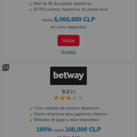
Más de 40 disciplinas deportivas
50 000 eventos deportivos de primer nivel
5,000,000 CLP
hasta
en cinco depósitos
Visitar
Analisis
10
9.2
/10
Gran cantidad de eventos deportivos
Bonos atractivos para jugadores chilenos
Métodos de pago y retiro disponibles
100%
100,000 CLP
hasta