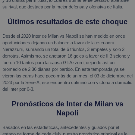
y 16 dianas permitidas, lo cual es sumamente desfavorable ante
su rival, que destaca por la mejor defensa y ofensiva de Italia.
Últimos resultados de este choque
Desde el 2020 Inter de Milan vs Napoli se han medido en once
oportunidades dejando un balance a favor de la escuadra
Nerazzurri, sumando un total de 6 triunfos, 3 empates y solo 2
derrotas. Asimismo, se anotaron 16 goles a favor de Il Biscione y
fueron 10 tantos para la causa Gli Azzurri, dejando así un
promedio de 2.36 dianas por partido. En esta temporada ya se
vieron las caras hace poco más de un mes, el 03 de diciembre del
2023 por la Serie A, ese encuentro culminó con victoria a domicilio
del Inter por 0-3.
Pronósticos de Inter de Milan vs
Napoli
Basados en las estadísticas, antecedentes y guiados por el
estado de forma de cada club, nuestro pronóstico principal es la