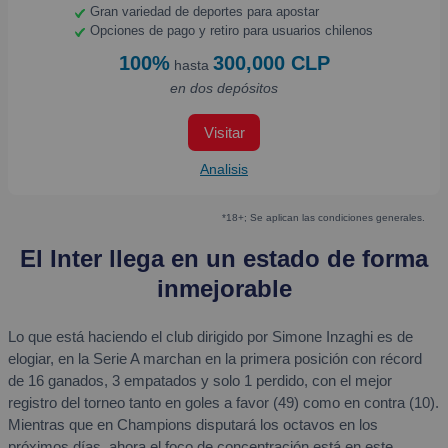
Gran variedad de deportes para apostar
Opciones de pago y retiro para usuarios chilenos
100%
300,000 CLP
hasta
en dos depósitos
Visitar
Analisis
*18+; Se aplican las condiciones generales.
El Inter llega en un estado de forma
inmejorable
Lo que está haciendo el club dirigido por Simone Inzaghi es de
elogiar, en la Serie A marchan en la primera posición con récord
de 16 ganados, 3 empatados y solo 1 perdido, con el mejor
registro del torneo tanto en goles a favor (49) como en contra (10).
Mientras que en Champions disputará los octavos en los
próximos días, ahora el foco de concentración está en este