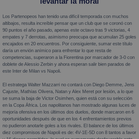
levantar la moral
Los Partenopeos han tenido una difícil temporada con muchos
altibajos, resulta increíble pensar que un club que se coronó con
90 puntos el año pasado, apenas este octavo tras 9 victorias, 4
empates y 7 derrotas, asimismo preocupa que acumulan 25 goles
encajados en 20 encuentros. Por consiguiente, sumar este título
daría un envión anímico para enfrentar lo que resta de
competencias, superaron a la Fiorentina por marcador de 3-0 con
doblete de Alessio Zerbin y ahora esperan salir bien parados de
este Inter de Milan vs Napoli.
El estratega Walter Mazzarri no contará con Diego Demme, Jens
Cajuste, Mathías Olivera, Natan y Alex Meret por lesión, a lo que
se suma la baja de Victor Osimhen, quien está con su selección
en la Copa África. Los napolitanos han mostrado algunas luces de
mejoría ofensiva en los últimos dos duelos, donde marcaron en 6
oportunidades después de que en los 4 enfrentamientos previos
no pudieron anotarle goles a los rivales. El balance de los últimos
diez compromisos de Napoli es de: 4V-1E-5D con 8 tantos a favor