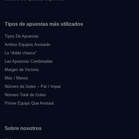
Tipos de apuestas más utilizados
Tipos De Apuestas
Ambos Equipos Anotarán
La “doble chance”
Las Apuestas Combinadas
Margen de Victoria
Más / Menos
Número de Goles – Par / Impar
Número Total de Goles
Primer Equipo Que Anotará
Sobre nosotros