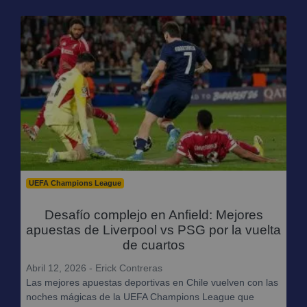
UEFA Champions League
Desafío complejo en Anfield: Mejores
apuestas de Liverpool vs PSG por la vuelta
de cuartos
Abril 12, 2026 - Erick Contreras
Las mejores apuestas deportivas en Chile vuelven con las
noches mágicas de la UEFA Champions League que