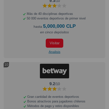
9.3
/10
Más de 40 disciplinas deportivas
50 000 eventos deportivos de primer nivel
5,000,000 CLP
hasta
en cinco depósitos
Visitar
Analisis
10
9.2
/10
Gran cantidad de eventos deportivos
Bonos atractivos para jugadores chilenos
Métodos de pago y retiro disponibles