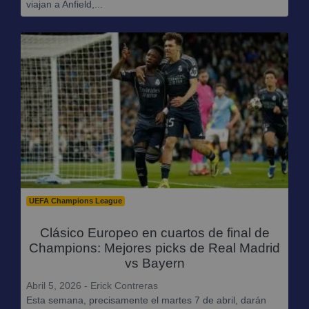
viajan a Anfield,...
UEFA Champions League
Clásico Europeo en cuartos de final de
Champions: Mejores picks de Real Madrid
vs Bayern
Abril 5, 2026 - Erick Contreras
Esta semana, precisamente el martes 7 de abril, darán