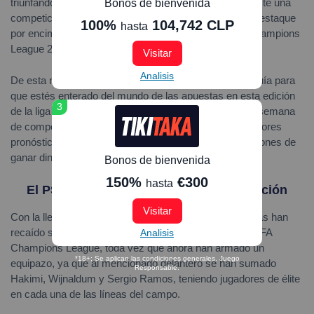
triunfando en conjuntos de jerarquía. Dicho esto, si existe una
Bonos de bienvenida
competición futbolística internacional entre clubs que destaque
100%
104,742 CLP
hasta
por encima del resto, esa es sin duda la prestigiosa Champions
League 2021-22.
Visitar
Analisis
De esta manera, a continuación te presentamos una guía para
que estés enterado del mundo de las apuestas en esta edición
3
de la liga de campeones, como también, semana tras semana
de competencia en este torneo, te brindaremos los mejores
pronósticos y análisis para que puedas tener más opciones de
ganar dinero.
Bonos de bienvenida
150%
€300
hasta
El PSG es el gran favorito para esta edición
Visitar
Con la llegada de Lionel Messi al club, todas las miradas han
recaído sobre el PSG para la edición 2021-22 de la UEFA
Analisis
Champions League, toda vez que ahora han armado un
*18+; Se aplican las condiciones generales. Juego
equipazo, ya que al mencionado delantero se han sumado
Responsable.
Hakimi, Wijnaldum y Sergio Ramos, teniendo jugadores de élite
en cada una de las líneas del campo.