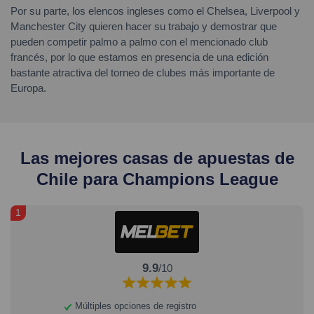
Por su parte, los elencos ingleses como el Chelsea, Liverpool y
Manchester City quieren hacer su trabajo y demostrar que
pueden competir palmo a palmo con el mencionado club
francés, por lo que estamos en presencia de una edición
bastante atractiva del torneo de clubes más importante de
Europa.
Las mejores casas de apuestas de
Chile para Champions League
1
9.9
/10
Múltiples opciones de registro