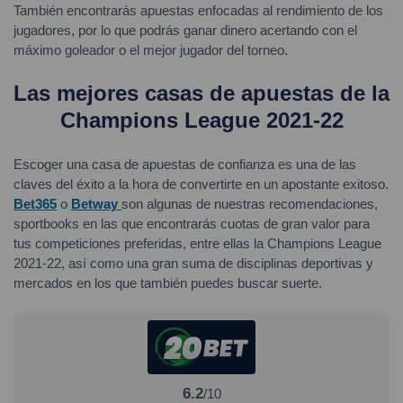
También encontrarás apuestas enfocadas al rendimiento de los
jugadores, por lo que podrás ganar dinero acertando con el
máximo goleador o el mejor jugador del torneo.
Las mejores casas de apuestas de la
Champions League 2021-22
Escoger una casa de apuestas de confianza es una de las
claves del éxito a la hora de convertirte en un apostante exitoso.
Bet365
o
Betway
son algunas de nuestras recomendaciones,
sportbooks en las que encontrarás cuotas de gran valor para
tus competiciones preferidas, entre ellas la Champions League
2021-22, así como una gran suma de disciplinas deportivas y
mercados en los que también puedes buscar suerte.
6.2
/10