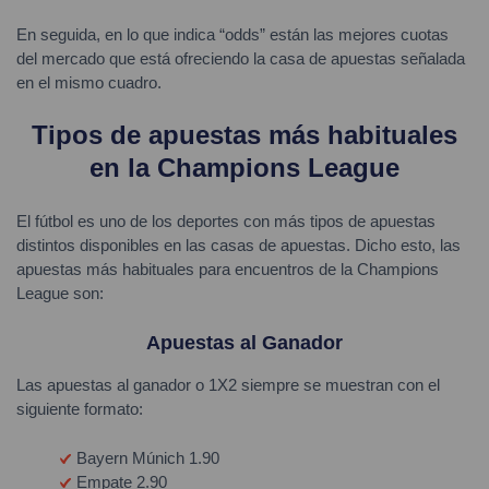
En seguida, en lo que indica “odds” están las mejores cuotas
del mercado que está ofreciendo la casa de apuestas señalada
en el mismo cuadro.
Tipos de apuestas más habituales
en la Champions League
El fútbol es uno de los deportes con más tipos de apuestas
distintos disponibles en las casas de apuestas. Dicho esto, las
apuestas más habituales para encuentros de la Champions
League son:
Apuestas al Ganador
Las apuestas al ganador o 1X2 siempre se muestran con el
siguiente formato:
Bayern Múnich 1.90
Empate 2.90