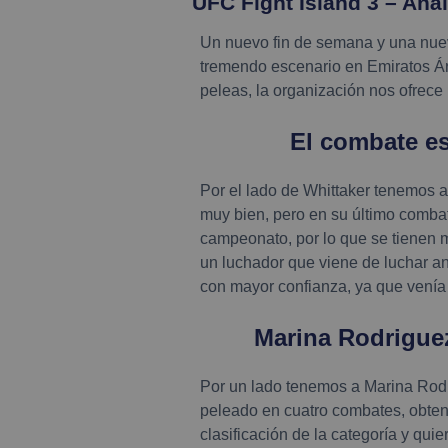
UFC Fight Island 3 – Anál
Un nuevo fin de semana y una nuev
tremendo escenario en Emiratos Ár
peleas, la organización nos ofrece
El combate est
Por el lado de Whittaker tenemos a
muy bien, pero en su último combat
campeonato, por lo que se tienen m
un luchador que viene de luchar an
con mayor confianza, ya que venía
Marina Rodriguez
Por un lado tenemos a Marina Rodr
peleado en cuatro combates, obteni
clasificación de la categoría y qu