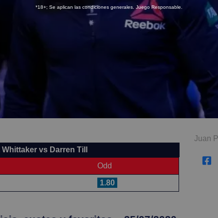
*18+; Se aplican las condiciones generales. Juego Responsable.
Juan P
 Whittaker vs Darren Till
Odd
1.80