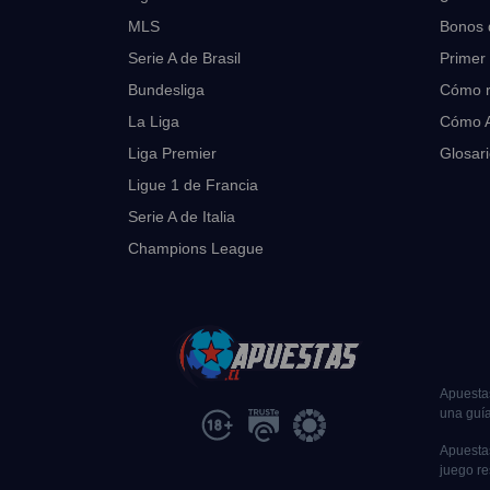
MLS
Bonos 
Serie A de Brasil
Primer
Bundesliga
Cómo re
La Liga
Cómo A
Liga Premier
Glosar
Ligue 1 de Francia
Serie A de Italia
Champions League
Apuestas
una guía
Apuestas
juego re