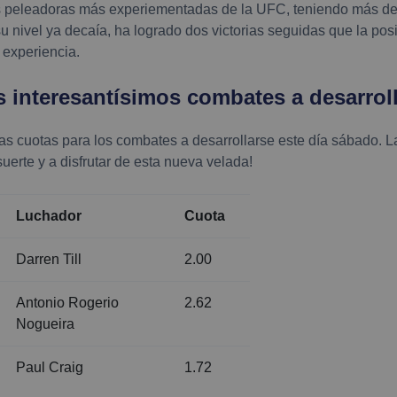
as peleadoras más experiementadas de la UFC, teniendo más d
 nivel ya decaía, ha logrado dos victorias seguidas que la po
 experiencia.
s interesantísimos combates a desarrol
as cuotas para los combates a desarrollarse este día sábado. La
uerte y a disfrutar de esta nueva velada!
Luchador
Cuota
Darren Till
2.00
Antonio Rogerio
2.62
Nogueira
Paul Craig
1.72