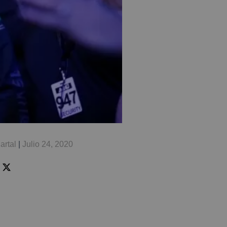
artal
|
Julio 24, 2020