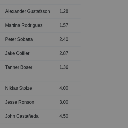
Alexander Gustafsson
1.28
Martina Rodriguez
1.57
Peter Sobatta
2.40
Jake Collier
2.87
Tanner Boser
1.36
Niklas Stolze
4.00
Jesse Ronson
3.00
John Castañeda
4.50