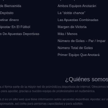
de Bienvenida
Ambos Equipos Anotarán
 Depósito
La “doble chance”
tirar dinero
Las Apuestas Combinadas
postar En El Fútbol
Margen de Victoria
io De Apuestas Deportivas
Más / Menos
Número de Goles – Par / Impar
Número Total de Goles
Primer Equipo Que Anotará
¿Quiénes somo
.cl forma parte de la mayor red de pronósticos deportivos de internet. Ofrecemos 
 para apostar, gracias a nuestro equipo de profesionales en sudamérica.
.cl es un sitio web que tiene información sobre apuestas deportivas. Apostar, as
sponsable, así como para personas capacitadas y para adultos.