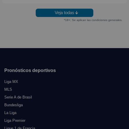
Veja todas
*18+; Se aplican las condiciones generales.
Pronósticos deportivos
Liga MX
MLS
Serie A de Brasil
Bundesliga
La Liga
Liga Premier
Ligue 1 de Francia