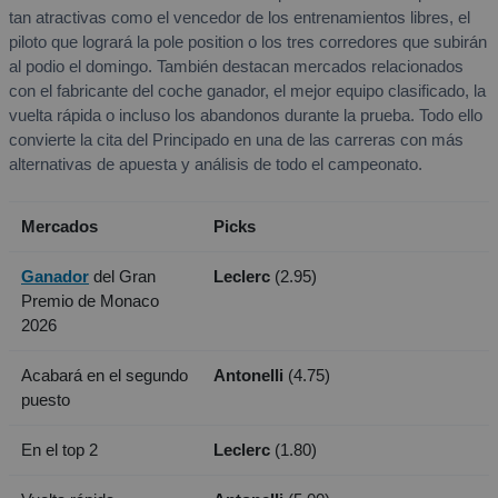
tan atractivas como el vencedor de los entrenamientos libres, el
piloto que logrará la pole position o los tres corredores que subirán
al podio el domingo. También destacan mercados relacionados
con el fabricante del coche ganador, el mejor equipo clasificado, la
vuelta rápida o incluso los abandonos durante la prueba. Todo ello
convierte la cita del Principado en una de las carreras con más
alternativas de apuesta y análisis de todo el campeonato.
Mercados
Picks
Ganador
del Gran
Leclerc
(2.95)
Premio de Monaco
2026
Acabará en el segundo
Antonelli
(4.75)
puesto
En el top 2
Leclerc
(1.80)