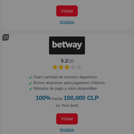
Visitar
Analisis
10
9.2
/10
Gran cantidad de eventos deportivos
Bonos atractivos para jugadores chilenos
Métodos de pago y retiro disponibles
100%
100,000 CLP
hasta
en free bets
Visitar
Analisis