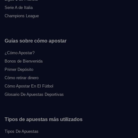
Serie A de Italia
Champions League
Guías sobre cómo apostar
¿Cómo Apostar?
Bonos de Bienvenida
Primer Depósito
Cómo retirar dinero
Cómo Apostar En El Fútbol
Glosario De Apuestas Deportivas
Tipos de apuestas más utilizados
Tipos De Apuestas