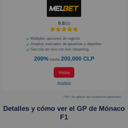
9.8
/10
Múltiples opciones de registro
Amplios mercados de apuestas y deportes
Sección en vivo con live streaming
200%
200,000 CLP
hasta
Visitar
Analisis
*18+; Se aplican las condiciones generales.
Detalles y cómo ver el GP de Mónaco
F1