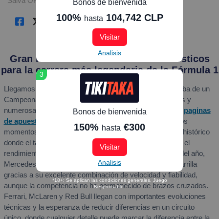
Salva OP
|
Junio 4, 2026
Bonos de bienvenida
100%
104,742 CLP
hasta
Visitar
Analisis
Gran Premio de Mónaco 2026: Pronósticos
para la carrera más legendaria de la Fórmula 1
3
Llegamos al Gran Premio de Mónaco 2026, octava prueba de un
Campeonato del Mundo que sigue ofreciendo emociones y
numerosas incógnitas con cuotas muy atractivas en las
paginas
Bonos de bienvenida
de apuestas
. La cita del Principado representa uno de los
150%
€300
hasta
momentos más esperados del calendario, un escenario histórico
donde el talento del piloto suele ser tan importante como el
Visitar
rendimiento del monoplaza. Tras las primeras carreras del año,
Analisis
Mercedes se ha consolidado como la referencia de la parrilla
gracias a su excelente combinación de velocidad y fiabilidad,
*18+; Se aplican las condiciones generales. Juego
aunque la competencia no ha permanecido de brazos cruzados.
Responsable.
Ferrari, McLaren y Red Bull llegan con importantes evoluciones
técnicas y la esperanza de reducir diferencias en un circuito
único, donde cualquier detalle puede marcar la diferencia entre la