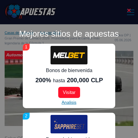
×
Mejores sitios de apuestas
Casas de apuestas
Automovilismo
Salva OP |
Gran Premio de Mónaco 2026: Pronósticos para la carrera más
05.06.2026
legendaria de la Fórmula 1
1
Automovilismo
Bonos de bienvenida
200%
200,000 CLP
hasta
Visitar
Analisis
2