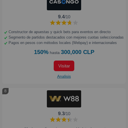
9.4
/10
Constructor de apuestas y quick bets para eventos en directo
Segmento de partidos destacados con mejores cuotas seleccionadas
Pagos en pesos con métodos locales (Webpay) e internacionales
150%
300,000 CLP
hasta
Visitar
Analisis
8
9.3
/10