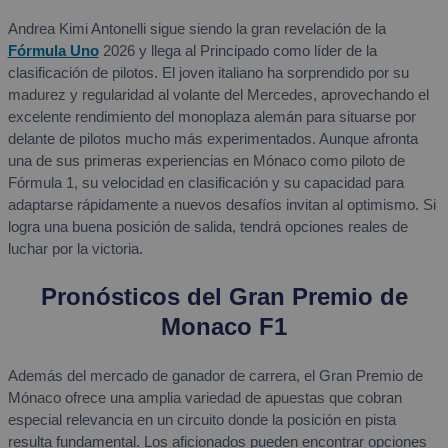
Andrea Kimi Antonelli sigue siendo la gran revelación de la
Fórmula Uno
2026 y llega al Principado como líder de la
clasificación de pilotos. El joven italiano ha sorprendido por su
madurez y regularidad al volante del Mercedes, aprovechando el
excelente rendimiento del monoplaza alemán para situarse por
delante de pilotos mucho más experimentados. Aunque afronta
una de sus primeras experiencias en Mónaco como piloto de
Fórmula 1, su velocidad en clasificación y su capacidad para
adaptarse rápidamente a nuevos desafíos invitan al optimismo. Si
logra una buena posición de salida, tendrá opciones reales de
luchar por la victoria.
Pronósticos del Gran Premio de
Monaco F1
Además del mercado de ganador de carrera, el Gran Premio de
Mónaco ofrece una amplia variedad de apuestas que cobran
especial relevancia en un circuito donde la posición en pista
resulta fundamental. Los aficionados pueden encontrar opciones