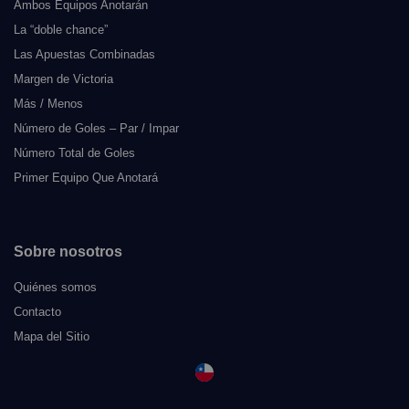
Ambos Equipos Anotarán
La “doble chance”
Las Apuestas Combinadas
Margen de Victoria
Más / Menos
Número de Goles – Par / Impar
Número Total de Goles
Primer Equipo Que Anotará
Sobre nosotros
Quiénes somos
Contacto
Mapa del Sitio