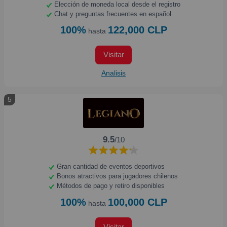
Elección de moneda local desde el registro
Chat y preguntas frecuentes en español
100%
122,000 CLP
hasta
Visitar
Analisis
5
9.5
/10
Gran cantidad de eventos deportivos
Bonos atractivos para jugadores chilenos
Métodos de pago y retiro disponibles
100%
100,000 CLP
hasta
Visitar