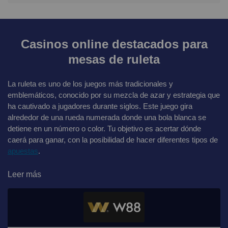
Casinos online destacados para
mesas de ruleta
La ruleta es uno de los juegos más tradicionales y
emblemáticos, conocido por su mezcla de azar y estrategia que
ha cautivado a jugadores durante siglos. Este juego gira
alrededor de una rueda numerada donde una bola blanca se
detiene en un número o color. Tu objetivo es acertar dónde
caerá para ganar, con la posibilidad de hacer diferentes tipos de
apuestas
.
Leer más