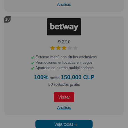
Analisis
10
9.2
/10
Extenso menú con títulos exclusivos
Promociones enfocadas en juegos
Apartado de ruletas multiplicadoras
100%
150,000 CLP
hasta
50 rodadas grátis
Visitar
Analisis
Veja todas