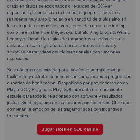
gratis en títulos seleccionados o recargas del 50% en
depósitos, que potencian tu tiempo de juego. El menú es
realmente muy amplio no solo en cantidad de títulos sino en
las categorías disponibles, con juegos de casinos online top
como Fire in the Hole Megaways, Buffalo King Drops & Wins o
Legacy of Dead. Con miles de tragaperras a pocos clics de
distancia, el catálogo abarca desde clásicos de frutas y
símbolos hasta videoslots tridimensionales con funciones
especiales.
Su plataforma optimizada para móviles te permite navegar
fácilmente y disfrutar de mecánicas como jackpots progresivos
o rondas de bonificación. Respaldado por proveedores como
Play’n GO y Pragmatic Play, SOL presenta un rendimiento
estable para todo lo relacionado con software y resultados
justos. Sin dudas, uno de los mejores casinos online Chile que
combinan la emoción de las tragamonedas con incentivos
frecuentes.
Jugar slots en SOL casino