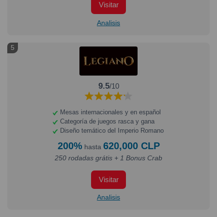
Visitar
Analisis
5
9.5
/10
Mesas internacionales y en español
Categoría de juegos rasca y gana
Diseño temático del Imperio Romano
200%
620,000 CLP
hasta
250 rodadas grátis + 1 Bonus Crab
Visitar
Analisis