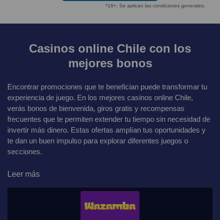
*18+; Se aplican las condiciones generales.
Casinos online Chile con los
mejores bonos
Encontrar promociones que te benefician puede transformar tu
experiencia de juego. En los mejores casinos online Chile,
verás bonos de bienvenida, giros gratis y recompensas
frecuentes que te permiten extender tu tiempo sin necesidad de
invertir más dinero. Estas ofertas amplían tus oportunidades y
te dan un buen impulso para explorar diferentes juegos o
secciones.
Leer más