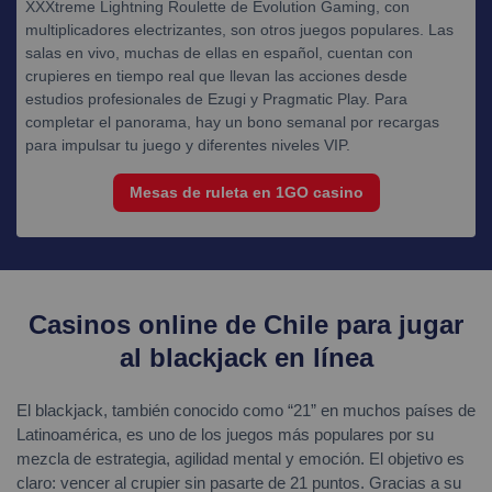
XXXtreme Lightning Roulette de Evolution Gaming, con
multiplicadores electrizantes, son otros juegos populares. Las
salas en vivo, muchas de ellas en español, cuentan con
crupieres en tiempo real que llevan las acciones desde
estudios profesionales de Ezugi y Pragmatic Play. Para
completar el panorama, hay un bono semanal por recargas
para impulsar tu juego y diferentes niveles VIP.
Mesas de ruleta en 1GO casino
Casinos online de Chile para jugar
al blackjack en línea
El blackjack, también conocido como “21” en muchos países de
Latinoamérica, es uno de los juegos más populares por su
mezcla de estrategia, agilidad mental y emoción. El objetivo es
claro: vencer al crupier sin pasarte de 21 puntos. Gracias a su