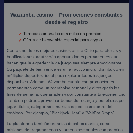
Wazamba casino – Promociones constantes
desde el registro
Torneos semanales con miles en premios
Oferta de bienvenida especial para crypto
Como uno de los mejores casinos online Chile para ofertas y
bonificaciones, aquí verás oportunidades permanentes que
hacen que la experiencia de juego sea siempre emocionante.
Su paquete de bienvenida es un atractivo inicial, distribuido en
múltiples depósitos, ideal para explorar todos los juegos
disponibles. Además, Wazamba cuenta con promociones
permanentes como un reembolso semanal y giros gratis los
fines de semana, que añaden valor constante a tu experiencia.
También podrás aprovechar bonos de recarga y beneficios por
jugar títulos, categorías o marcas específicas dentro del
catálogo. Por ejemplo, “Blackjack Heat” o “VoltEnt Drops”.
La plataforma también organiza desafíos diarios, como
misiones de tragamonedas y torneos semanales con premios