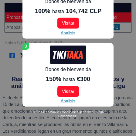
Bonos de bienvenida
Real Betis vs Barcelona
100%
104,742 CLP
hasta
Pronostico
Odd
Visitar
Ambos equipos anotarán - Sí
1.41
Analisis
Salva OP
|
Diciembre 4, 2025
3
Bonos de bienvenida
Real Betis vs Barcelona: Pronósticos y
150%
€300
hasta
análisis de un duelo vibrante en LaLiga
Visitar
El duelo Real Betis vs FC Barcelona, correspondiente a la jornada
Analisis
15 de LaLiga 2025/2026, se presenta como uno de esos partidos
que emocionan a los aficionados: dos equipos que aspiran alto,
*18+; Se aplican las condiciones generales. Juego
Responsable.
defendiendo su estilo. El encuentro se jugará en el estadio de la
Cartuja, mientras se producen las obras en el Benito Villamarín.
Los verdiblancos llegan en un gran momento: quintos clasificados