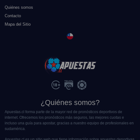
Quiénes somos
Contacto
Mapa del Sitio
¿Quiénes somos?
Apuestas.cl forma parte de la mayor red de pronósticos deportivos de
internet. Ofrecemos los pronósticos más seguros, las mejores cuotas e
incluso una guía para apostar, gracias a nuestro equipo de profesionales en
sudamérica.
Apuestas.cl es un sitio web que tiene información sobre apuestas deportivas.