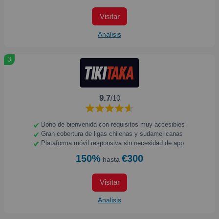
Visitar
Analisis
3
9.7
/10
Bono de bienvenida con requisitos muy accesibles
Gran cobertura de ligas chilenas y sudamericanas
Plataforma móvil responsiva sin necesidad de app
150%
€300
hasta
Visitar
Analisis