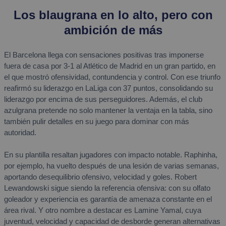
Los blaugrana en lo alto, pero con
ambición de más
El Barcelona llega con sensaciones positivas tras imponerse
fuera de casa por 3‑1 al Atlético de Madrid en un gran partido, en
el que mostró ofensividad, contundencia y control. Con ese triunfo
reafirmó su liderazgo en LaLiga con 37 puntos, consolidando su
liderazgo por encima de sus perseguidores. Además, el club
azulgrana pretende no solo mantener la ventaja en la tabla, sino
también pulir detalles en su juego para dominar con más
autoridad.
En su plantilla resaltan jugadores con impacto notable. Raphinha,
por ejemplo, ha vuelto después de una lesión de varias semanas,
aportando desequilibrio ofensivo, velocidad y goles. Robert
Lewandowski sigue siendo la referencia ofensiva: con su olfato
goleador y experiencia es garantía de amenaza constante en el
área rival. Y otro nombre a destacar es Lamine Yamal, cuya
juventud, velocidad y capacidad de desborde generan alternativas