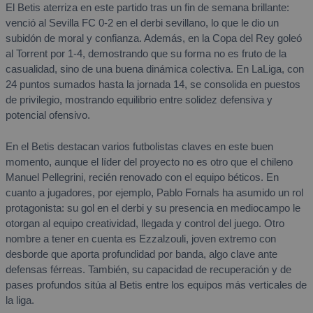
El Betis aterriza en este partido tras un fin de semana brillante:
venció al Sevilla FC 0‑2 en el derbi sevillano, lo que le dio un
subidón de moral y confianza. Además, en la Copa del Rey goleó
al Torrent por 1‑4, demostrando que su forma no es fruto de la
casualidad, sino de una buena dinámica colectiva. En LaLiga, con
24 puntos sumados hasta la jornada 14, se consolida en puestos
de privilegio, mostrando equilibrio entre solidez defensiva y
potencial ofensivo.
En el Betis destacan varios futbolistas claves en este buen
momento, aunque el líder del proyecto no es otro que el chileno
Manuel Pellegrini, recién renovado con el equipo béticos. En
cuanto a jugadores, por ejemplo, Pablo Fornals ha asumido un rol
protagonista: su gol en el derbi y su presencia en mediocampo le
otorgan al equipo creatividad, llegada y control del juego. Otro
nombre a tener en cuenta es Ezzalzouli, joven extremo con
desborde que aporta profundidad por banda, algo clave ante
defensas férreas. También, su capacidad de recuperación y de
pases profundos sitúa al Betis entre los equipos más verticales de
la liga.