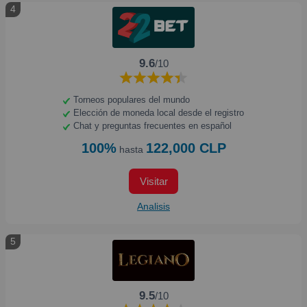
4
9.6
/10
Torneos populares del mundo
Elección de moneda local desde el registro
Chat y preguntas frecuentes en español
100%
122,000 CLP
hasta
Visitar
Analisis
5
9.5
/10