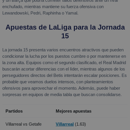
y un Barça que podría cometer fallos defensivos ante un rival
enchufado, mientras mantiene su fuerza ofensiva con
Lewandowski, Pedri, Raphinha o Yamal.
Apuestas de LaLiga para la Jornada
15
La jornada 15 presenta varios encuentros atractivos que pueden
condicionar la lucha por los puestos cumbre o por mantenerse en
la zona alta. Equipos como el segundo clasificado, el Real Madrid
buscarán acortar diferencias con el líder, mientras algunos de los
perseguidores directos del Betis intentarán escalar posiciones. Es
probable que veamos duelos intensos, con planteamientos
ofensivos para aprovechar el momento. Además, puede haber
sorpresas en equipos de media tabla que buscan consolidarse.
Partidos
Mejores apuestas
Villarreal vs Getafe
Villarreal
(1.63)