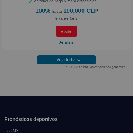
Métodos de pago y retiro disponibles
100%
100,000 CLP
hasta
en free bets
Visitar
Analisis
Veja todas
*18+; Se aplican las condiciones generales.
Pronósticos deportivos
Liga MX