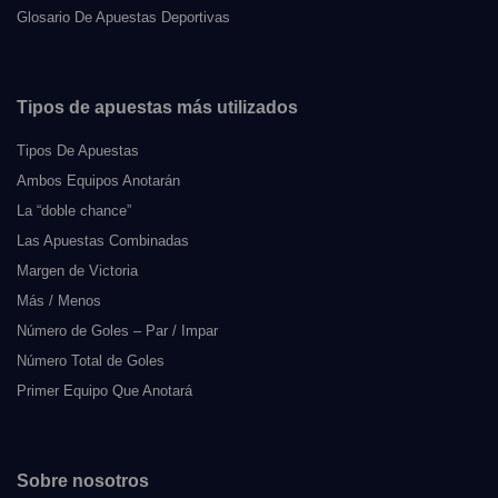
Glosario De Apuestas Deportivas
Tipos de apuestas más utilizados
Tipos De Apuestas
Ambos Equipos Anotarán
La “doble chance”
Las Apuestas Combinadas
Margen de Victoria
Más / Menos
Número de Goles – Par / Impar
Número Total de Goles
Primer Equipo Que Anotará
Sobre nosotros