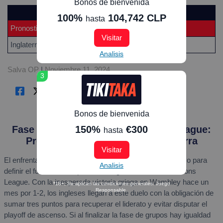
Bonos de bienvenida
Grecia vs Inglaterra
100%
104,742 CLP
hasta
Pronostico
Odd
Visitar
Inglaterra
1.74
Analisis
Salva OP
|
Noviembre 11, 2024
3
Bonos de bienvenida
Fase decisiva de la UEFA Nations League:
150%
€300
hasta
Pronósticos del Grecia vs Inglaterra
Visitar
El enfrentamiento entre Grecia vs Inglaterra será decisivo para
Analisis
definir el futuro del Grupo 2 de la Liga B de la UEFA Nations
League. Con la inesperada victoria griega en Wembley hace un
*18+; Se aplican las condiciones generales. Juego
Responsable.
mes por 1-2, los ingleses llegan a este duelo con la obligación de
sumar tres puntos para recuperar el liderato y evitar disputar el
playoff de ascenso. Si al finalizar la fase de grupos hay igualdad