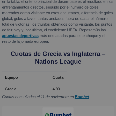
en la tabla, el criterio principal de desempate es el resultado en los
enfrentamientos directos, seguido por el número de goles
marcados como visitante en esos encuentros, diferencia de goles
global, goles a favor, tantos anotados fuera de casa, el número
total de victorias, los triunfos obtenidos como visitante, los puntos
de fair play y, por último, el coeficiente UEFA. Repasem0s las
apuestas deportivas
más destacadas para este choque y el
resto de la jornada europea.
Cuotas de Grecia vs Inglaterra –
Nations League
Equipo
Cuota
Grecia
4.90
Cuotas consultadas el 11 de noviembre en
Bumbet
Empate
3.65
Inglaterra
1.74