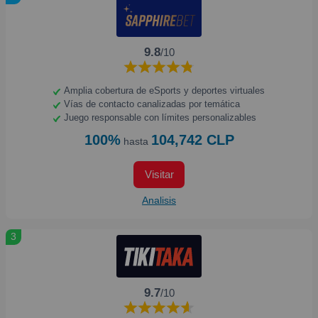
9.8
/10
Amplia cobertura de eSports y deportes virtuales
Vías de contacto canalizadas por temática
Juego responsable con límites personalizables
100%
104,742 CLP
hasta
Visitar
Analisis
3
9.7
/10