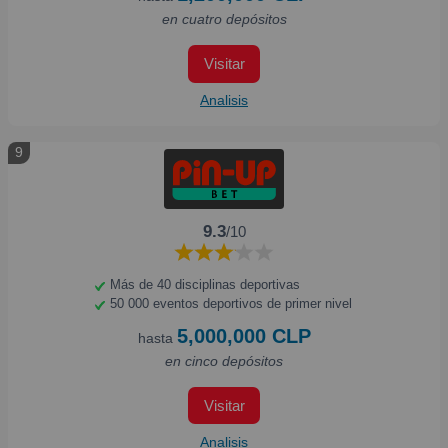
en cuatro depósitos
Visitar
Analisis
9
9.3
/10
Más de 40 disciplinas deportivas
50 000 eventos deportivos de primer nivel
5,000,000 CLP
hasta
en cinco depósitos
Visitar
Analisis