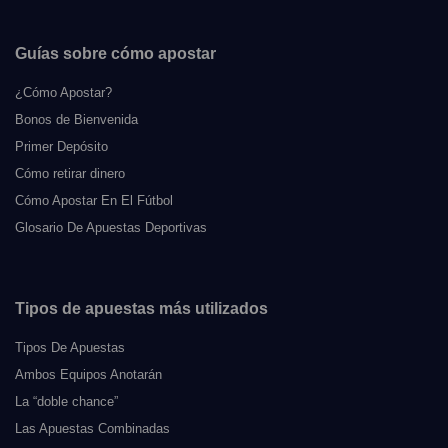
Guías sobre cómo apostar
¿Cómo Apostar?
Bonos de Bienvenida
Primer Depósito
Cómo retirar dinero
Cómo Apostar En El Fútbol
Glosario De Apuestas Deportivas
Tipos de apuestas más utilizados
Tipos De Apuestas
Ambos Equipos Anotarán
La “doble chance”
Las Apuestas Combinadas