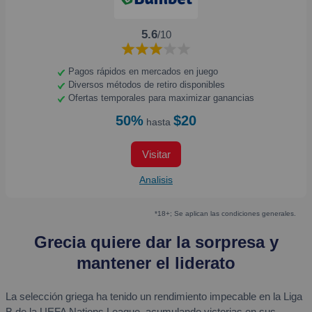
5.6
/10
Pagos rápidos en mercados en juego
Diversos métodos de retiro disponibles
Ofertas temporales para maximizar ganancias
50%
$20
hasta
Visitar
Analisis
*18+; Se aplican las condiciones generales.
Grecia quiere dar la sorpresa y
mantener el liderato
La selección griega ha tenido un rendimiento impecable en la Liga
B de la UEFA Nations League, acumulando victorias en sus