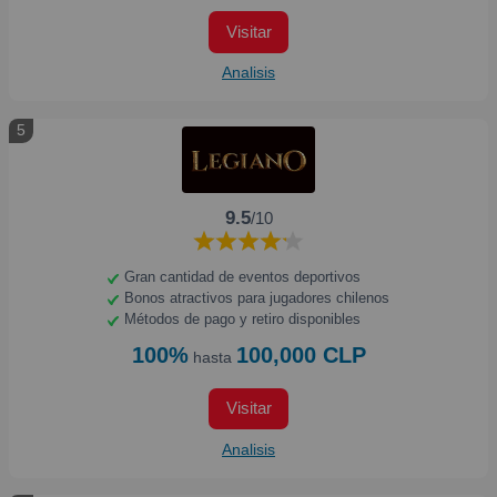
Visitar
Analisis
5
9.5
/10
Gran cantidad de eventos deportivos
Bonos atractivos para jugadores chilenos
Métodos de pago y retiro disponibles
100%
100,000 CLP
hasta
Visitar
Analisis