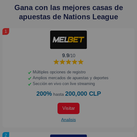
Gana con las mejores casas de
apuestas de Nations League
1
9.9
/10
Múltiples opciones de registro
Amplios mercados de apuestas y deportes
Sección en vivo con live streaming
200%
200,000 CLP
hasta
Visitar
Analisis
2