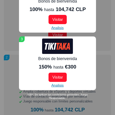
Bonos de bienvenida
Múltiples opciones de registro
100%
104,742 CLP
Amplios mercados de apuestas y deportes
hasta
Sección en vivo con live streaming
Visitar
200%
200,000 CLP
hasta
Analisis
Visitar
3
Analisis
2
Bonos de bienvenida
150%
€300
hasta
Visitar
9.8
/10
Analisis
Amplia cobertura de eSports y deportes virtuales
*18+; Se aplican las condiciones generales. Juego
Vías de contacto canalizadas por temática
Responsable.
Juego responsable con límites personalizables
100%
104,742 CLP
hasta