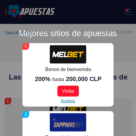
×
Mejores sitios de apuestas
Edison | 25.07.2026
Casas de apuestas
Tenis
Tenis
1
Bonos de bienvenida
Las mejores casas de apuestas de
200%
200,000 CLP
hasta
Chile para la Tenis
Visitar
1
Analisis
2
9.9
/10