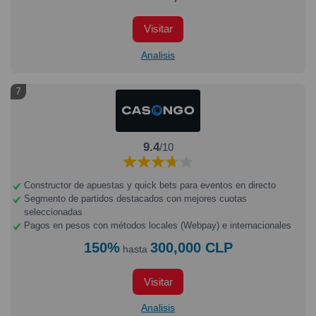
Visitar
Analisis
7
9.4
/10
Constructor de apuestas y quick bets para eventos en directo
Segmento de partidos destacados con mejores cuotas
seleccionadas
Pagos en pesos con métodos locales (Webpay) e internacionales
150%
300,000 CLP
hasta
Visitar
Analisis