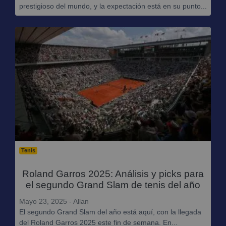
prestigioso del mundo, y la expectación está en su punto...
Tenis
Roland Garros 2025: Análisis y picks para
el segundo Grand Slam de tenis del año
Mayo 23, 2025 - Allan
El segundo Grand Slam del año está aquí, con la llegada
del Roland Garros 2025 este fin de semana. En...