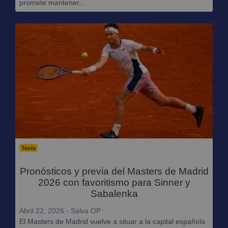
promete mantener...
Tenis
Pronósticos y previa del Masters de Madrid
2026 con favoritismo para Sinner y
Sabalenka
Abril 22, 2026 - Salva OP
El Masters de Madrid vuelve a situar a la capital española