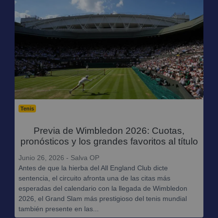
Tenis
Previa de Wimbledon 2026: Cuotas,
pronósticos y los grandes favoritos al título
Junio 26, 2026 - Salva OP
Antes de que la hierba del All England Club dicte
sentencia, el circuito afronta una de las citas más
esperadas del calendario con la llegada de Wimbledon
2026, el Grand Slam más prestigioso del tenis mundial
también presente en las...