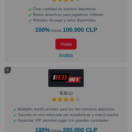
Gran cantidad de eventos deportivos
Bonos atractivos para jugadores chilenos
Métodos de pago y retiro disponibles
100%
100,000 CLP
hasta
Visitar
Analisis
6
9.5
/10
Múltiples bonificaciones para los tres primeros depósitos
Sección en vivo reforzada por estadísticas y match tracker
Apuestas VIP permiten jugar con grandes cantidades
100%
200,000 CLP
hasta