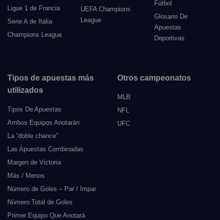
Fútbol
Ligue 1 de Francia
UEFA Champions
Glosario De
League
Serie A de Italia
Apuestas
Champions League
Deportivas
Tipos de apuestas más
Otros campeonatos
utilizados
MLB
Tipos De Apuestas
NFL
Ambos Equipos Anotarán
UFC
La “doble chance”
Las Apuestas Combinadas
Margen de Victoria
Más / Menos
Número de Goles – Par / Impar
Número Total de Goles
Primer Equipo Que Anotará