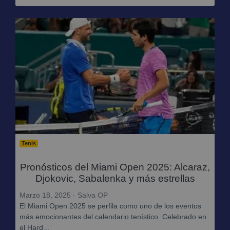
Tenis
Pronósticos del Miami Open 2025: Alcaraz,
Djokovic, Sabalenka y más estrellas
Marzo 18, 2025 - Salva OP
El Miami Open 2025 se perfila como uno de los eventos
más emocionantes del calendario tenístico. Celebrado en
el Hard...