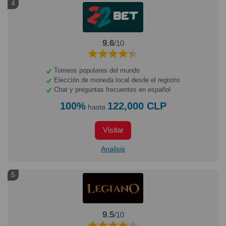
4
9.6
/10
Torneos populares del mundo
Elección de moneda local desde el registro
Chat y preguntas frecuentes en español
100%
122,000 CLP
hasta
Visitar
Analisis
5
9.5
/10