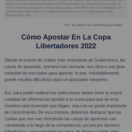
solicite la oferta antes de pasados los 30 días después de registrarse para recibir un
100% de dicha cantidad en créditos de apuesta, hasta $30*. Una vez solicitados, sus
créditos serán abonados en el saldo de su cuenta y no los podrá retirar. Juego
Responsable. 18+;
*18+; Se aplican las condiciones generales.
Cómo Apostar En La Copa
Libertadores 2022
Siendo el evento de clubes más importante de Sudamérica, las
casas de apuestas, semana tras semana, nos ofrece una gran
variedad de mercados para apostar, lo que, indudablemente,
puede resultar dificultoso para un apostador inexperto.
Así, para poder realizar tus selecciones debes tener la mayor
cantidad de información posible a tu mano para que de esta
manera cada inversión que hagas, sea con un grado importante
de conocimiento. De esa manera, debemos destacar que las
cuotas que nos van ofreciendo las casas de apuestas van
cambiando a lo largo de la competencia, ya sea por factores
futbolísticos como también por otros de diversa índole, tales