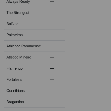
Always Ready
—
The Strongest
—
Bolívar
—
Palmeiras
—
Athletico Paranaense
—
Atlético Mineiro
—
Flamengo
—
Fortaleza
—
Corinthians
—
Bragantino
—