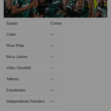
Equipo
Cuotas
Colón
—
River Plate
—
Boca Juniors
—
Vélez Sarsfield
—
Talleres
—
Estudiantes
—
Independiente Petrolero
—