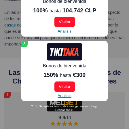
Bonos de bienvenida
100%
104,742 CLP
hasta
En las siguientes líneas podrás encontrar un análisis respecto
de los métodos para apostar en la Copa Libertadores y las
Visitar
casas de apuestas
donde puedes realizar tus jugadas, por lo
que es importante que leas el artículo con detención, ya que
Analisis
puede ser muy útil para ganar dinero en el torneo de clubes más
importante de América.
3
Bonos de bienvenida
Las mejores casas de apuestas de
150%
€300
hasta
Chile para la Copa Libertadores
Visitar
1
Analisis
*18+; Se aplican las condiciones generales. Juego
Responsable.
9.9
/10