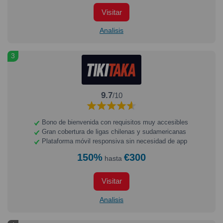
Visitar
Analisis
3
9.7
/10
Bono de bienvenida con requisitos muy accesibles
Gran cobertura de ligas chilenas y sudamericanas
Plataforma móvil responsiva sin necesidad de app
150%
€300
hasta
Visitar
Analisis