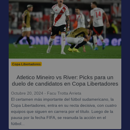
Copa Libertadores
Atletico Mineiro vs River: Picks para un
duelo de candidatos en Copa Libertadores
Octubre 20, 2024 - Facu Trotta Arrieta
El certamen más importante del fútbol sudamericano, la
Copa Libertadores, entra en su recta decisiva, con cuatro
equipos que siguen en carrera por el título. Luego de la
pausa por la fecha FIFA, se reanuda la acción en el
fútbol...