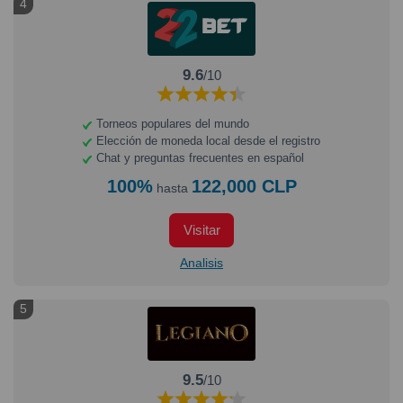
4
9.6
/10
Torneos populares del mundo
Elección de moneda local desde el registro
Chat y preguntas frecuentes en español
100%
122,000 CLP
hasta
Visitar
Analisis
5
9.5
/10