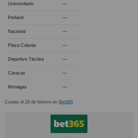
Universitario
—
Peñarol
—
Nacional
—
Plaza Colonia
—
Deportivo Táchira
—
Caracas
—
Monagas
—
Cuotas el 20 de febrero en
Bet365