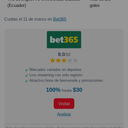
(Ecuador)
goles
Cuotas el 11 de marzo en
Bet365
8.0
/10
Mercados variados en deportes
Live streaming con solo registro
Atractivo bono de bienvenida y promociones
100%
$30
hasta
Visitar
Analisis
*Solo disponible para nuevos clientes. Realice un ingreso válido de un mínimo de $10* y