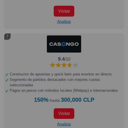
Visitar
Analisis
7
9.4
/10
Constructor de apuestas y quick bets para eventos en directo
Segmento de partidos destacados con mejores cuotas
seleccionadas
Pagos en pesos con métodos locales (Webpay) e internacionales
150%
300,000 CLP
hasta
Visitar
Analisis